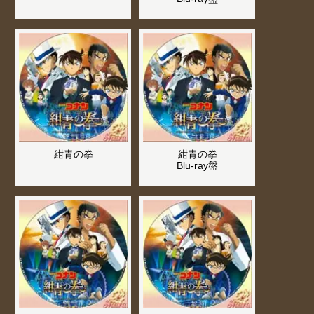
紺青の拳
紺青の拳
Blu-ray盤