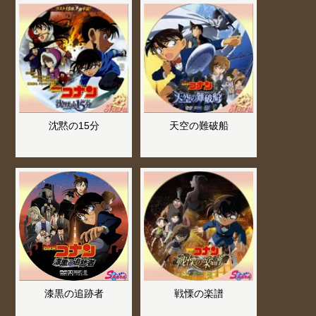
沈黙の15分
天空の難破船
漆黒の追跡者
戦慄の楽譜