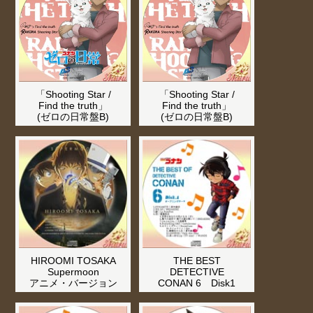
「Shooting Star /
「Shooting Star /
Find the truth」
Find the truth」
(ゼロの日常盤B)
(ゼロの日常盤B)
HIROOMI TOSAKA
THE BEST
Supermoon
DETECTIVE
アニメ・バージョン
CONAN 6 Disk1