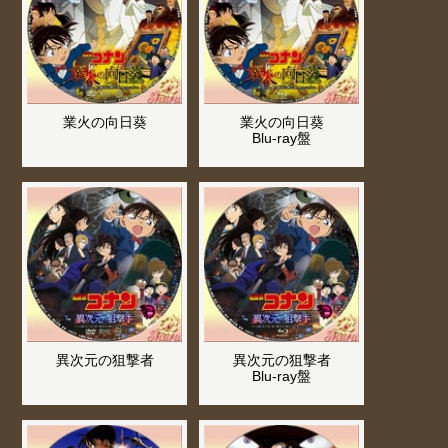
業火の向日葵
業火の向日葵
Blu-ray盤
異次元の狙撃者
異次元の狙撃者
Blu-ray盤