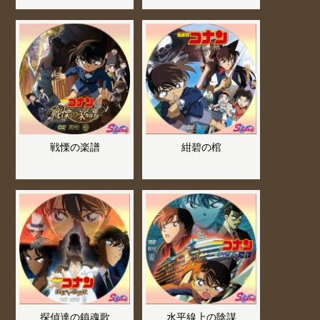
戦慄の楽譜
紺碧の棺
探偵達の鎮魂歌
水平線上の陰謀