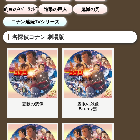
約束のﾈﾊﾞｰﾗﾝﾄﾞ
進撃の巨人
鬼滅の刃
コナン連続TVシリーズ
名探偵コナン 劇場版
隻眼の残像
隻眼の残像
Blu-ray盤