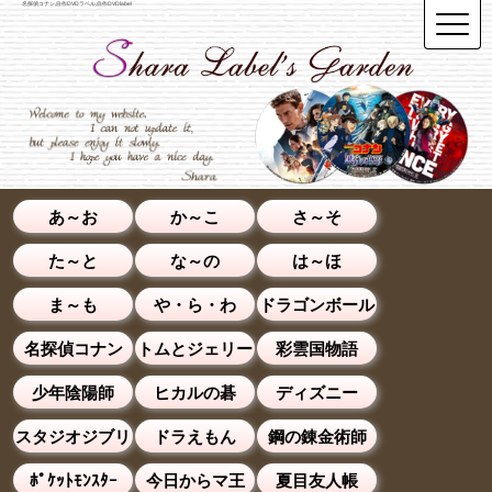
名探偵コナン,自作DVDラベル,自作DVDlabel
あ～お
か～こ
さ～そ
た～と
な～の
は～ほ
ま～も
や・ら・わ
ドラゴンボール
名探偵コナン
トムとジェリー
彩雲国物語
少年陰陽師
ヒカルの碁
ディズニー
スタジオジブリ
ドラえもん
鋼の錬金術師
ﾎﾟｹｯﾄﾓﾝｽﾀｰ
今日からマ王
夏目友人帳